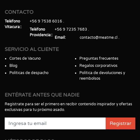
CONTACTO
Teléfono
+56 9 7538 6016
Vitacura:
Teléfono
+56 9 7235 7683
Providencia:
Email
contacto@meatme.cl
SERVICIO AL CLIENTE
Cortes de Vacuno
Preguntas frecuentes
Blog
Regalos corporativos
Políticas de despacho
Política de devoluciones y
reembolsos
ENTÉRATE ANTES QUE NADIE
Regístrate para ser el primero en recibir contenido inspirador y ofertas
exclusivas para tu próximo asado.
Registrar