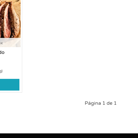
ox
do
g)
Página 1 de 1