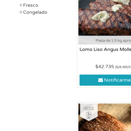
Fresco
Congelado
Pieza de 1.5 kg apr
Lomo Liso Angus Moll
$42.735
($28.490/K
Notificarme
Fresco