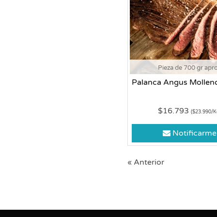
Pieza de 700 gr apr
Palanca Angus Mollen
$16.793
($23.990/K
Notificarme
« Anterior