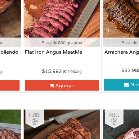
ox
Pieza de 800 gr aprox
Pieza de 
ollendo
Flat Iron Angus MeatMe
Arrachera Ang
$32.9
$15.992
g)
($19.990/Kg)
Not
Agregar
Fresco
Fresco