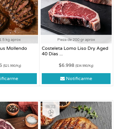
1.5 kg aprox
Pieza de 200 gr aprox
us Mollendo
Costeleta Lomo Liso Dry Aged
40 Días ...
85
$6.998
($21.990/Kg)
($34.990/Kg)
ificarme
Notificarme
Fresco