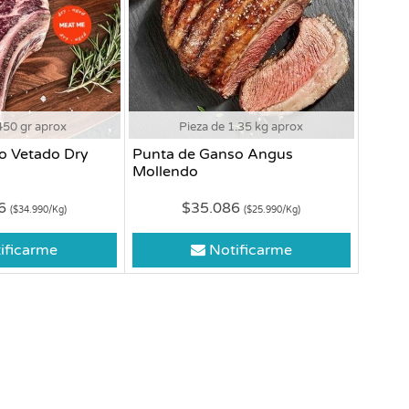
450 gr aprox
Pieza de 1.35 kg aprox
o Vetado Dry
Punta de Ganso Angus
Mollendo
46
$35.086
($34.990/Kg)
($25.990/Kg)
ificarme
Notificarme