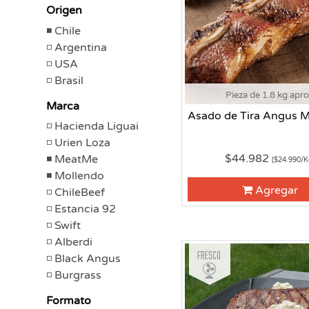
Origen
Chile
Argentina
USA
Brasil
Pieza de 1.8 kg apr
Marca
Asado de Tira Angus M
Hacienda Liguai
Urien Loza
$44.982
MeatMe
($24.990/K
Mollendo
Agregar
ChileBeef
Estancia 92
Swift
Alberdi
Fresco
Black Angus
Burgrass
Formato