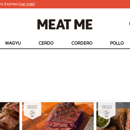
ho Express
(ver más)
WAGYU
CERDO
CORDERO
POLLO
Fresco
Fresco