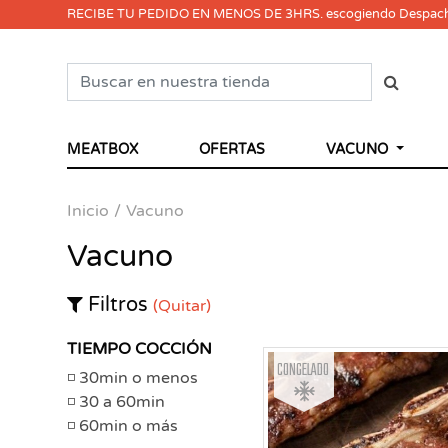
RECIBE TU PEDIDO EN MENOS DE 3HRS. escogiendo Despac
MEATBOX
OFERTAS
VACUNO
Inicio
Vacuno
Vacuno
Filtros
(Quitar)
TIEMPO COCCIÓN
Congelado
30min o menos
30 a 60min
60min o más