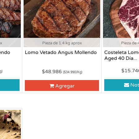
ox
Pieza de 1.4 kg aprox
Pieza de 
endo
Lomo Vetado Angus Mollendo
Costeleta Lom
Aged 40 Día...
$15.7
$48.986
g)
($34.990/Kg)
Not
Agregar