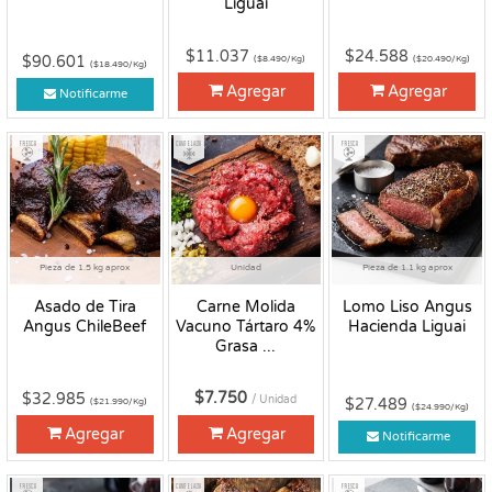
Liguai
$11.037
$24.588
$90.601
($8.490/Kg)
($20.490/Kg)
($18.490/Kg)
Agregar
Agregar
Notificarme
Fresco
Congelado
Fresco
Pieza de 1.5 kg aprox
Unidad
Pieza de 1.1 kg aprox
Asado de Tira
Carne Molida
Lomo Liso Angus
Angus ChileBeef
Vacuno Tártaro 4%
Hacienda Liguai
Grasa ...
$7.750
$32.985
/ Unidad
$27.489
($21.990/Kg)
($24.990/Kg)
Agregar
Agregar
Notificarme
Fresco
Congelado
Fresco