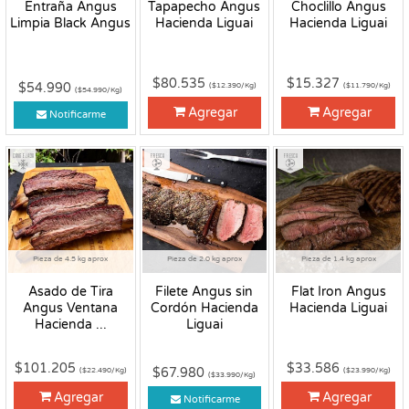
Entraña Angus
Tapapecho Angus
Choclillo Angus
Limpia Black Angus
Hacienda Liguai
Hacienda Liguai
$80.535
$15.327
$54.990
($12.390/Kg)
($11.790/Kg)
($54.990/Kg)
Agregar
Agregar
Notificarme
Congelado
Fresco
Fresco
Pieza de 4.5 kg aprox
Pieza de 2.0 kg aprox
Pieza de 1.4 kg aprox
Asado de Tira
Filete Angus sin
Flat Iron Angus
Angus Ventana
Cordón Hacienda
Hacienda Liguai
Hacienda ...
Liguai
$101.205
$33.586
$67.980
($22.490/Kg)
($23.990/Kg)
($33.990/Kg)
Agregar
Agregar
Notificarme