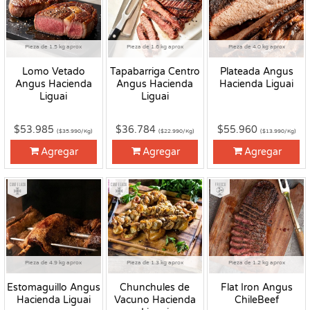
Pieza de 1.5 kg aprox
Pieza de 1.6 kg aprox
Pieza de 4.0 kg aprox
Lomo Vetado
Tapabarriga Centro
Plateada Angus
Angus Hacienda
Angus Hacienda
Hacienda Liguai
Liguai
Liguai
$53.985
$36.784
$55.960
($35.990/Kg)
($22.990/Kg)
($13.990/Kg)
Agregar
Agregar
Agregar
Congelado
Congelado
Fresco
Pieza de 4.9 kg aprox
Pieza de 1.3 kg aprox
Pieza de 1.2 kg aprox
Estomaguillo Angus
Chunchules de
Flat Iron Angus
Hacienda Liguai
Vacuno Hacienda
ChileBeef