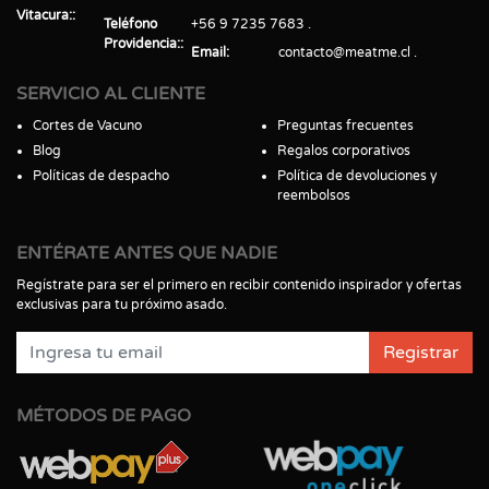
Vitacura:
Teléfono
+56 9 7235 7683
Providencia:
Email
contacto@meatme.cl
SERVICIO AL CLIENTE
Cortes de Vacuno
Preguntas frecuentes
Blog
Regalos corporativos
Políticas de despacho
Política de devoluciones y
reembolsos
ENTÉRATE ANTES QUE NADIE
Regístrate para ser el primero en recibir contenido inspirador y ofertas
exclusivas para tu próximo asado.
Registrar
MÉTODOS DE PAGO