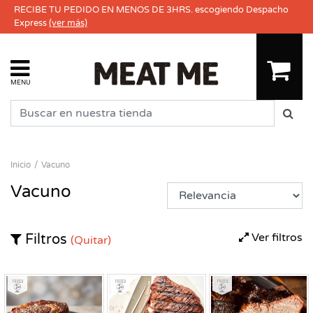
RECIBE TU PEDIDO EN MENOS DE 3HRS. escogiendo Despacho
Express
(ver más)
MENU
Inicio
Vacuno
Vacuno
Ver filtros
Filtros
(Quitar)
Fresco
Fresco
Fresco