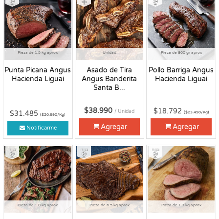
Pieza de 1.5 kg aprox
Unidad
Pieza de 800 gr aprox
Punta Picana Angus
Asado de Tira
Pollo Barriga Angus
Hacienda Liguai
Angus Banderita
Hacienda Liguai
Santa B...
$38.990
$18.792
/ Unidad
$31.485
($23.490/Kg)
($20.990/Kg)
Agregar
Agregar
Notificarme
Fresco
Fresco
Fresco
Pieza de 1.0 kg aprox
Pieza de 6.5 kg aprox
Pieza de 1.3 kg aprox