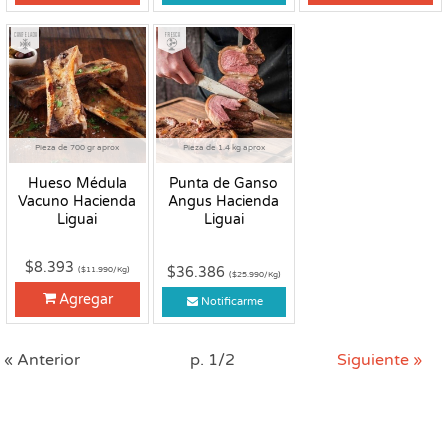
Congelado
Fresco
Pieza de 700 gr aprox
Pieza de 1.4 kg aprox
Hueso Médula
Punta de Ganso
Vacuno Hacienda
Angus Hacienda
Liguai
Liguai
$8.393
$36.386
($11.990/Kg)
($25.990/Kg)
Agregar
Notificarme
« Anterior
p. 1/2
Siguiente »