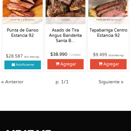
Pieza de 1.3 kg aprox
Unidad
Pieza de 500 gr aprox
Punta de Ganso
Asado de Tira
Tapabarriga Centro
Estancia 92
Angus Banderita
Estancia 92
Santa B...
$38.990
$9.495
/ Unidad
$28.587
($18.990/Kg)
($21.990/Kg)
Agregar
Agregar
Notificarme
« Anterior
p. 1/1
Siguiente »