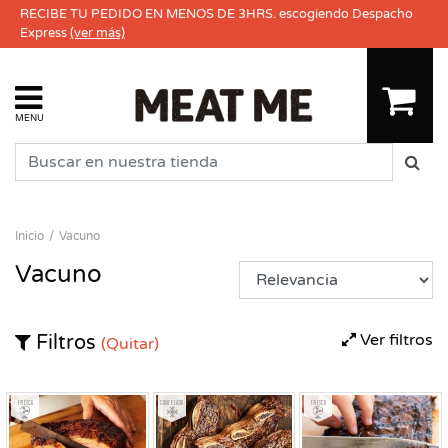
RECIBE TU PEDIDO EN MENOS DE 3HRS. escogiendo Despacho
Express
(ver más)
MENU
Inicio
Vacuno
Vacuno
Ver filtros
Filtros
(Quitar)
Fresco
Congelado
Fresco