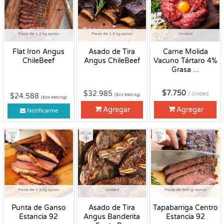
Pieza de 1.2 kg aprox
Pieza de 1.5 kg aprox
Unidad
Flat Iron Angus
Asado de Tira
Carne Molida
ChileBeef
Angus ChileBeef
Vacuno Tártaro 4%
Grasa ...
$7.750
$32.985
/ Unidad
$24.588
($21.990/Kg)
($20.490/Kg)
Agregar
Agregar
Notificarme
Fresco
Congelado
Fresco
Pieza de 1.3 kg aprox
Unidad
Pieza de 500 gr aprox
Punta de Ganso
Asado de Tira
Tapabarriga Centro
Estancia 92
Angus Banderita
Estancia 92