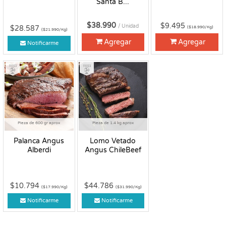
Santa B...
$38.990
$9.495
/ Unidad
$28.587
($18.990/Kg)
($21.990/Kg)
Agregar
Agregar
Notificarme
Fresco
Fresco
Pieza de 600 gr aprox
Pieza de 1.4 kg aprox
Palanca Angus
Lomo Vetado
Alberdi
Angus ChileBeef
$10.794
$44.786
($17.990/Kg)
($31.990/Kg)
Notificarme
Notificarme