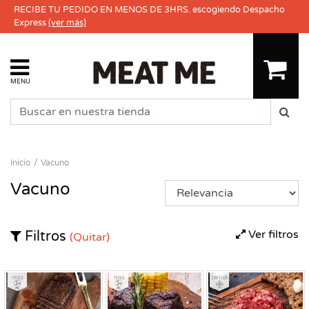
RECIBE TU PEDIDO EN MENOS DE 3HRS. escogiendo Despacho
Express
(ver más)
MENU
Inicio
Vacuno
Vacuno
Ver filtros
Filtros
(Quitar)
Fresco
Fresco
Congelado