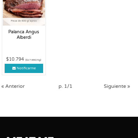
Pieza de 600 gr aprox
Palanca Angus
Alberdi
$10.794
($17.990/Kg)
Notificarme
« Anterior
p. 1/1
Siguiente »