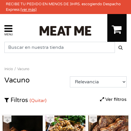
RECIBE TU PEDIDO EN MENOS DE 3HRS. escogiendo Despacho
Express
(ver más)
MENU
Inicio
Vacuno
Vacuno
Ver filtros
Filtros
(Quitar)
Congelado
Congelado
Congelado