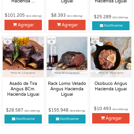
Hacienda ...
Liguai
Hacienda Liguai
$101.205
$8.393
$25.289
($22.490/Kg)
($11.990/Kg)
($22.990/Kg)
Agregar
Agregar
Notificarme
Congelado
Congelado
Congelado
Pieza de 1.3 kg aprox
Pieza de 5.2 kg aprox
Pieza de 700 gr aprox
Asado de Tira
Rack Lomo Vetado
Osobuco Angus
Angus 8Cm.
Angus Hacienda
Hacienda Liguai
Hacienda Liguai
Liguai
$10.493
$28.587
$155.948
($14.990/Kg)
($21.990/Kg)
($29.990/Kg)
Agregar
Notificarme
Notificarme