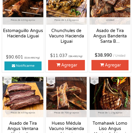
Pieza de 4.9 kg aprox
Pieza de 1.3 kg aprox
Unidad
Estomaguillo Angus
Chunchules de
Asado de Tira
Hacienda Liguai
Vacuno Hacienda
Angus Banderita
Liguai
Santa B...
$38.990
$11.037
/ Unidad
$90.601
($8.490/Kg)
($18.490/Kg)
Agregar
Agregar
Notificarme
Congelado
Congelado
Congelado
Pieza de 4.5 kg aprox
Pieza de 700 gr aprox
Pieza de 1.1 kg aprox
Asado de Tira
Hueso Médula
Tomahawk Lomo
Angus Ventana
Vacuno Hacienda
Liso Angus