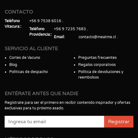
CONTACTO
Teléfono
+56 9 7538 6016
Vitacura:
Teléfono
+56 9 7235 7683
Providencia:
Email
contacto@meatme.cl
SERVICIO AL CLIENTE
Cortes de Vacuno
Preguntas frecuentes
Blog
Regalos corporativos
Políticas de despacho
Política de devoluciones y
reembolsos
ENTÉRATE ANTES QUE NADIE
Regístrate para ser el primero en recibir contenido inspirador y ofertas
exclusivas para tu próximo asado.
Registrar