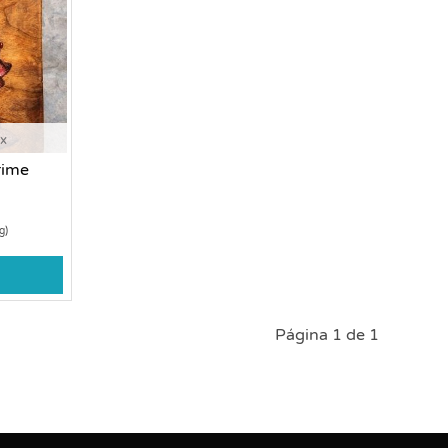
ox
rime
g)
Página 1 de 1