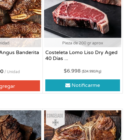
nidad
Pieza de 200 gr aprox
 Angus Banderita
Costeleta Lomo Liso Dry Aged
40 Días ...
$6.998
90
/ Unidad
($34.990/Kg)
Notificarme
gregar
Congelado