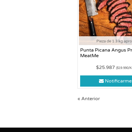
Pieza de 1.3 kg apr
Punta Picana Angus P
MeatMe
$25.987
($19.990/K
Notificarme
« Anterior