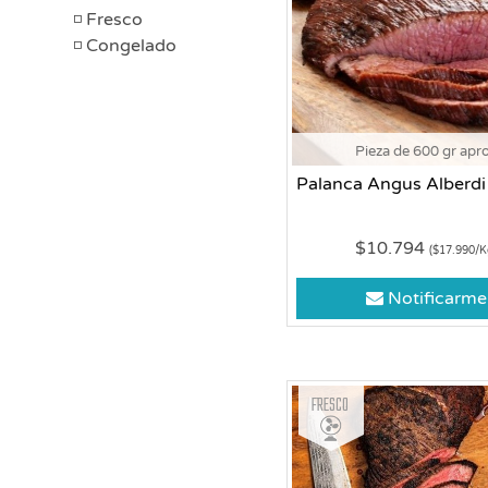
Fresco
Congelado
Pieza de 600 gr apr
Palanca Angus Alberdi
$10.794
($17.990/K
Notificarme
Fresco