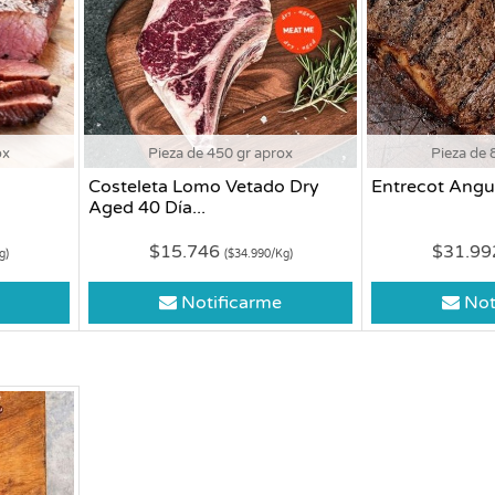
ox
Pieza de 450 gr aprox
Pieza de 
Costeleta Lomo Vetado Dry
Entrecot Ang
Aged 40 Día...
$15.746
$31.9
g)
($34.990/Kg)
Notificarme
Not