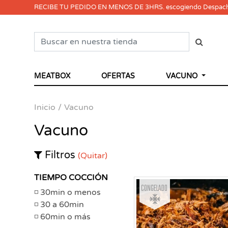
RECIBE TU PEDIDO EN MENOS DE 3HRS. escogiendo Despac
MEATBOX
OFERTAS
VACUNO
Inicio
Vacuno
Vacuno
Filtros
(Quitar)
TIEMPO COCCIÓN
Congelado
30min o menos
30 a 60min
60min o más