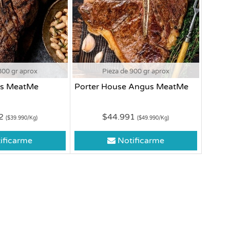
800 gr aprox
Pieza de 900 gr aprox
us MeatMe
Porter House Angus MeatMe
92
$44.991
($39.990/Kg)
($49.990/Kg)
ificarme
Notificarme