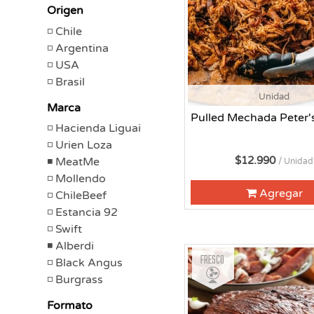
Origen
Chile
Argentina
USA
Brasil
Unidad
Marca
Pulled Mechada Peter'
Hacienda Liguai
Urien Loza
$12.990
MeatMe
/ Unidad
Mollendo
Agregar
ChileBeef
Estancia 92
Swift
Alberdi
Fresco
Black Angus
Burgrass
Formato