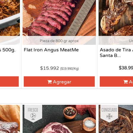
Pieza de 800 gr aprox
U
s 500g.
Flat Iron Angus MeatMe
Asado de Tira
Santa B...
$15.992
$38.9
($19.990/Kg)
Agregar
A
Fresco
Congelado