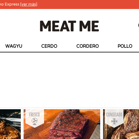
ho Express
(ver más)
WAGYU
CERDO
CORDERO
POLLO
Fresco
Congelado