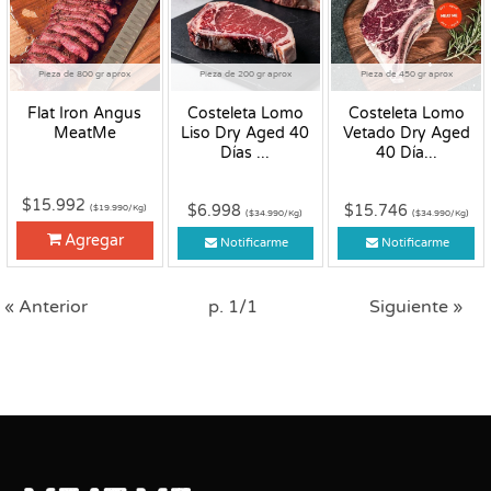
Pieza de 800 gr aprox
Pieza de 200 gr aprox
Pieza de 450 gr aprox
Flat Iron Angus
Costeleta Lomo
Costeleta Lomo
MeatMe
Liso Dry Aged 40
Vetado Dry Aged
Días ...
40 Día...
$15.992
$6.998
$15.746
($19.990/Kg)
($34.990/Kg)
($34.990/Kg)
Agregar
Notificarme
Notificarme
« Anterior
p. 1/1
Siguiente »