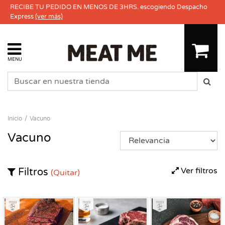
RECIBE TU PEDIDO EN MENOS DE 3HRS. escogiendo Despacho
Express
(ver más)
MENU
Inicio
Vacuno
Vacuno
Ver filtros
Filtros
(Quitar)
Fresco
Fresco
Fresco