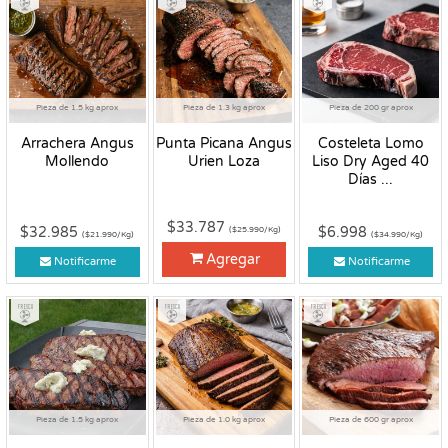
Pieza de 1.5 kg aprox
Pieza de 1.3 kg aprox
Pieza de 200 gr aprox
Arrachera Angus
Punta Picana Angus
Costeleta Lomo
Mollendo
Urien Loza
Liso Dry Aged 40
Días ...
$33.787
$32.985
$6.998
($25.990/Kg)
($21.990/Kg)
($34.990/Kg)
Agregar
Notificarme
Notificarme
Fresco
Fresco
Fresco
Pieza de 1.5 kg aprox
Pieza de 1.0 kg aprox
Pieza de 600 gr aprox