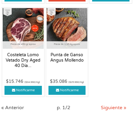
Fresco
Fresco
Pieza de 450 gr aprox
Pieza de 1.35 kg aprox
Costeleta Lomo
Punta de Ganso
Vetado Dry Aged
Angus Mollendo
40 Día...
$15.746
$35.086
($34.990/Kg)
($25.990/Kg)
Notificarme
Notificarme
« Anterior
p. 1/2
Siguiente »