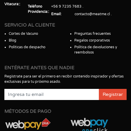
Vitacura:
Teléfono
+56 9 7235 7683
Providencia:
Email
contacto@meatme.cl
SERVICIO AL CLIENTE
Cortes de Vacuno
Preguntas frecuentes
Blog
Regalos corporativos
Políticas de despacho
Política de devoluciones y
reembolsos
ENTÉRATE ANTES QUE NADIE
Regístrate para ser el primero en recibir contenido inspirador y ofertas
exclusivas para tu próximo asado.
Registrar
MÉTODOS DE PAGO