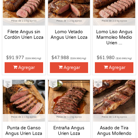
Pieza de 2.3 kg aprox
Pieza de 1.2 kg aprox
Pieza de 2.0 kg aprox
Filete Angus sin
Lomo Vetado
Lomo Liso Angus
Cordón Urien Loza
Angus Urien Loza
Marmoleo Medio
Urien ...
$91.977
$47.988
$61.980
($39.990/Kg)
($39.990/Kg)
($30.990/Kg)
Agregar
Agregar
Agregar
Fresco
Fresco
Congelado
Pieza de 2.1 kg aprox
Pieza de 1.1 kg aprox
Pieza de 1.8 kg aprox
Punta de Ganso
Entraña Angus
Asado de Tira
Angus Urien Loza
Urien Loza
Angus Mollendo