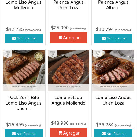
Lomo Liso Angus
Palanca Angus
Palanca Angus
Mollendo
Urien Loza
Alberdi
$25.990
$42.735
$10.794
($25.990/Kg)
($28.490/Kg)
($17.990/Kg)
Agregar
Notificarme
Notificarme
Fresco
Fresco
Fresco
Pieza de 500 gr aprox
Pieza de 1.4 kg aprox
Pieza de 1.65 kg aprox
Pack 2uni. Bife
Lomo Vetado
Lomo Liso Angus
Lomo Liso Angus
Angus Mollendo
Urien Loza
Urien...
$48.986
$15.495
$36.284
($34.990/Kg)
($30.990/Kg)
($21.990/Kg)
Agregar
Notificarme
Notificarme