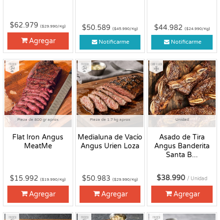
$62.979
$50.589
$44.982
($29.990/Kg)
($45.990/Kg)
($24.990/Kg)
Agregar
Notificarme
Notificarme
Fresco
Fresco
Congelado
Pieza de 800 gr aprox
Pieza de 1.7 kg aprox
Unidad
Flat Iron Angus
Medialuna de Vacío
Asado de Tira
MeatMe
Angus Urien Loza
Angus Banderita
Santa B...
$38.990
$15.992
$50.983
/ Unidad
($19.990/Kg)
($29.990/Kg)
Agregar
Agregar
Agregar
Fresco
Fresco
Fresco