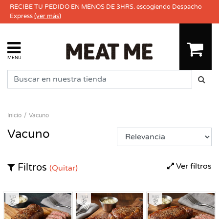
RECIBE TU PEDIDO EN MENOS DE 3HRS. escogiendo Despacho
Express
(ver más)
MENU
Inicio
Vacuno
Vacuno
Ver filtros
Filtros
(Quitar)
Fresco
Fresco
Fresco