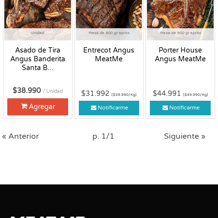
Unidad
Pieza de 800 gr aprox
Pieza de 900 gr aprox
Asado de Tira
Entrecot Angus
Porter House
Angus Banderita
MeatMe
Angus MeatMe
Santa B...
$38.990
/ Unidad
$31.992
$44.991
($39.990/Kg)
($49.990/Kg)
Agregar
Notificarme
Notificarme
« Anterior
p. 1/1
Siguiente »