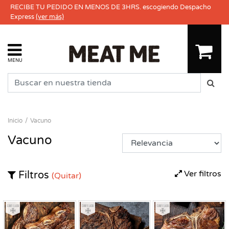
RECIBE TU PEDIDO EN MENOS DE 3HRS. escogiendo Despacho
Express
(ver más)
MENU
Inicio
Vacuno
Vacuno
Ver filtros
Filtros
(Quitar)
Congelado
Congelado
Congelado