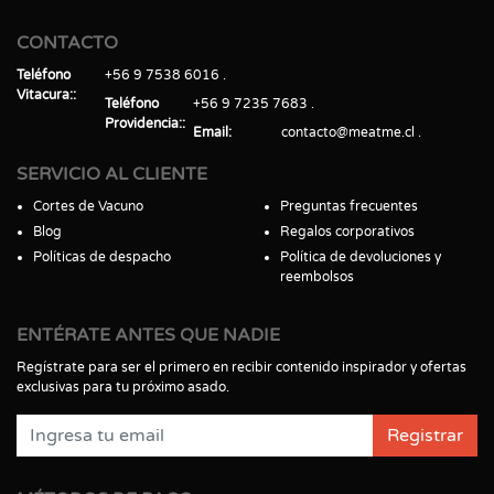
CONTACTO
Teléfono
+56 9 7538 6016
Vitacura:
Teléfono
+56 9 7235 7683
Providencia:
Email
contacto@meatme.cl
SERVICIO AL CLIENTE
Cortes de Vacuno
Preguntas frecuentes
Blog
Regalos corporativos
Políticas de despacho
Política de devoluciones y
reembolsos
ENTÉRATE ANTES QUE NADIE
Regístrate para ser el primero en recibir contenido inspirador y ofertas
exclusivas para tu próximo asado.
Registrar