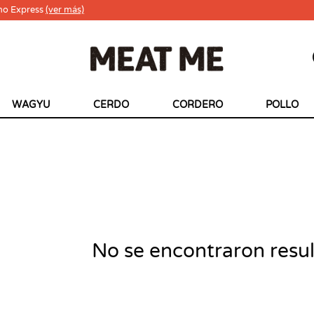
ho Express
(ver más)
WAGYU
CERDO
CORDERO
POLLO
No se encontraron resu