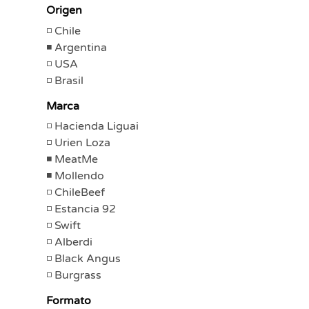
Origen
Chile
Argentina
USA
Brasil
Marca
Hacienda Liguai
Urien Loza
MeatMe
Mollendo
ChileBeef
Estancia 92
Swift
Alberdi
Black Angus
Burgrass
Formato