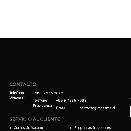
CONTACTO
Teléfono
+56 9 7538 6016
Vitacura:
Teléfono
+56 9 7235 7683
Providencia:
Email
contacto@meatme.cl
SERVICIO AL CLIENTE
Cortes de Vacuno
Preguntas frecuentes