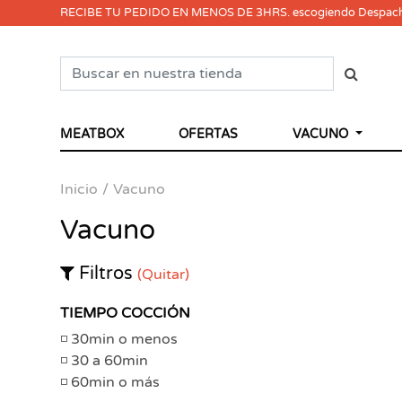
RECIBE TU PEDIDO EN MENOS DE 3HRS. escogiendo Despac
MEATBOX
OFERTAS
VACUNO
Inicio
Vacuno
Vacuno
Filtros
(Quitar)
TIEMPO COCCIÓN
30min o menos
30 a 60min
60min o más