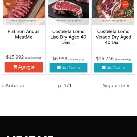
Pieza de 800 gr aprox
Pieza de 200 gr aprox
Pieza de 450 gr aprox
Flat Iron Angus
Costeleta Lomo
Costeleta Lomo
MeatMe
Liso Dry Aged 40
Vetado Dry Aged
Días ...
40 Día...
$15.992
$6.998
$15.746
($19.990/Kg)
($34.990/Kg)
($34.990/Kg)
Agregar
Notificarme
Notificarme
« Anterior
p. 1/1
Siguiente »