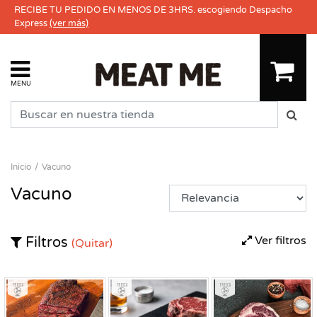
RECIBE TU PEDIDO EN MENOS DE 3HRS. escogiendo Despacho
Express
(ver más)
MENU
Inicio
Vacuno
Vacuno
Ver filtros
Filtros
(Quitar)
Fresco
Fresco
Fresco