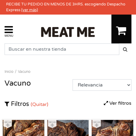
RECIBE TU PEDIDO EN MENOS DE 3HRS. escogiendo Despacho
Express
(ver más)
MENU
Inicio
Vacuno
Vacuno
Ver filtros
Filtros
(Quitar)
Congelado
Congelado
Congelado