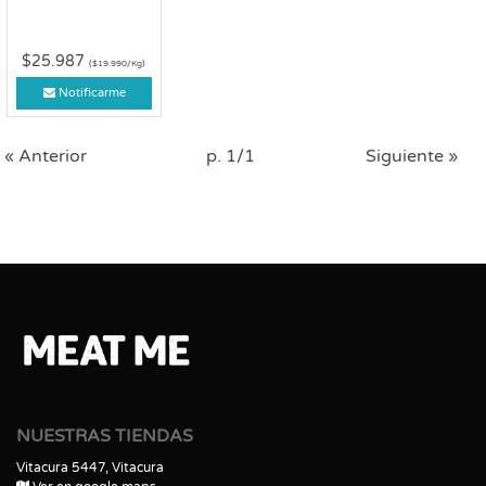
$25.987
($19.990/Kg)
Notificarme
« Anterior
p. 1/1
Siguiente »
NUESTRAS TIENDAS
Vitacura 5447, Vitacura