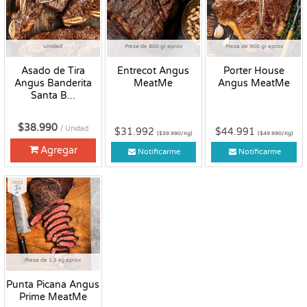
Unidad
Pieza de 800 gr aprox
Pieza de 900 gr aprox
Asado de Tira
Entrecot Angus
Porter House
Angus Banderita
MeatMe
Angus MeatMe
Santa B...
$38.990
/ Unidad
$31.992
$44.991
($39.990/Kg)
($49.990/Kg)
Agregar
Notificarme
Notificarme
Fresco
Pieza de 1.3 kg aprox
Punta Picana Angus
Prime MeatMe