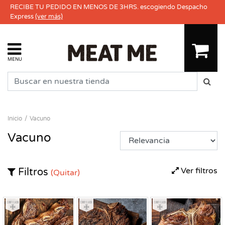
RECIBE TU PEDIDO EN MENOS DE 3HRS. escogiendo Despacho
Express
(ver más)
MENU
Inicio
Vacuno
Vacuno
Ver filtros
Filtros
(Quitar)
Congelado
Congelado
Congelado