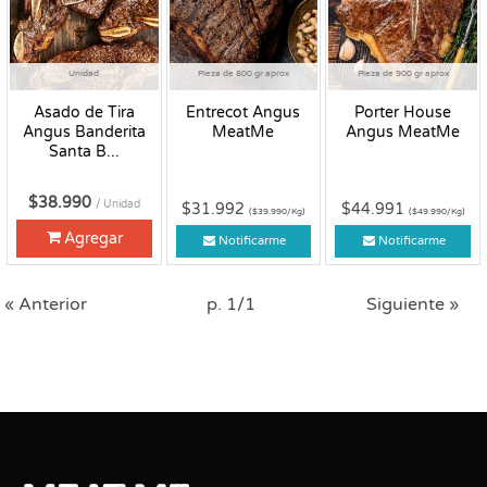
Unidad
Pieza de 800 gr aprox
Pieza de 900 gr aprox
Asado de Tira
Entrecot Angus
Porter House
Angus Banderita
MeatMe
Angus MeatMe
Santa B...
$38.990
/ Unidad
$31.992
$44.991
($39.990/Kg)
($49.990/Kg)
Agregar
Notificarme
Notificarme
« Anterior
p. 1/1
Siguiente »