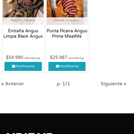
Pieza de 1.0 kg aprox
Pieza de 1.3 kg aprox
Entraña Angus
Punta Picana Angus
Limpia Black Angus
Prime MeatMe
$54.990
$25.987
($54.990/Kg)
($19.990/Kg)
Notificarme
Notificarme
« Anterior
p. 1/1
Siguiente »