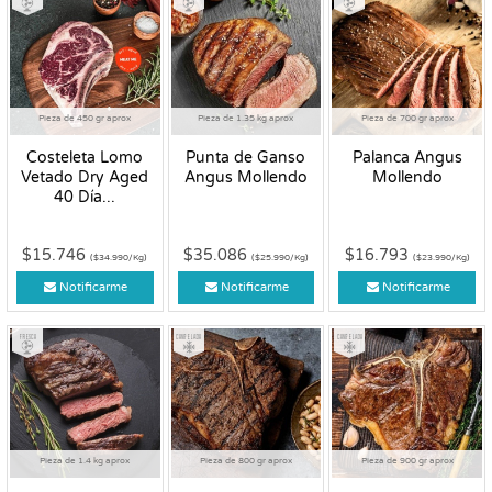
Pieza de 450 gr aprox
Pieza de 1.35 kg aprox
Pieza de 700 gr aprox
Costeleta Lomo
Punta de Ganso
Palanca Angus
Vetado Dry Aged
Angus Mollendo
Mollendo
40 Día...
$15.746
$35.086
$16.793
($34.990/Kg)
($25.990/Kg)
($23.990/Kg)
Notificarme
Notificarme
Notificarme
Fresco
Congelado
Congelado
Pieza de 1.4 kg aprox
Pieza de 800 gr aprox
Pieza de 900 gr aprox