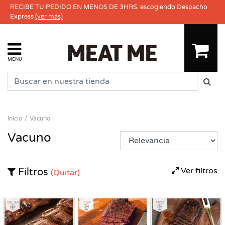
RECIBE TU PEDIDO EN MENOS DE 3HRS. escogiendo Despacho
Express
(ver más)
MENU
Inicio
Vacuno
Vacuno
Ver filtros
Filtros
(Quitar)
Congelado
Fresco
Fresco