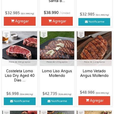
Santa B...
$38.990
$32.985
/ Unidad
$32.985
($21.990/Kg)
($21.990/Kg)
Agregar
Agregar
Notificarme
Fresco
Fresco
Fresco
Pieza de 200 gr aprox
Pieza de 1.5 kg aprox
Pieza de 1.4 kg aprox
Costeleta Lomo
Lomo Liso Angus
Lomo Vetado
Liso Dry Aged 40
Mollendo
Angus Mollendo
Días ...
$48.986
$6.998
$42.735
($34.990/Kg)
($34.990/Kg)
($28.490/Kg)
Agregar
Notificarme
Notificarme
Fresco
Fresco
Fresco