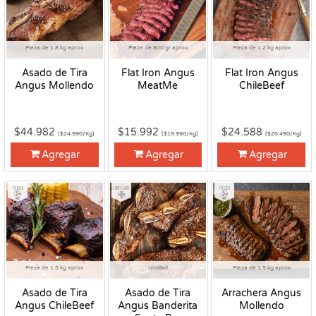
Pieza de 1.8 kg aprox
Pieza de 800 gr aprox
Pieza de 1.2 kg aprox
Asado de Tira
Flat Iron Angus
Flat Iron Angus
Angus Mollendo
MeatMe
ChileBeef
$44.982
$15.992
$24.588
($24.990/Kg)
($19.990/Kg)
($20.490/Kg)
Agregar
Agregar
Agregar
Fresco
Congelado
Fresco
Pieza de 1.5 kg aprox
Unidad
Pieza de 1.5 kg aprox
Asado de Tira
Asado de Tira
Arrachera Angus
Angus ChileBeef
Angus Banderita
Mollendo