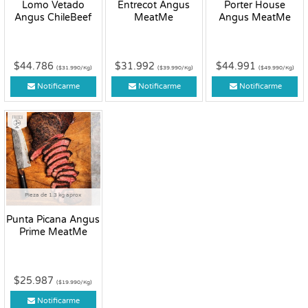
Lomo Vetado
Entrecot Angus
Porter House
Angus ChileBeef
MeatMe
Angus MeatMe
$44.786
$31.992
$44.991
($31.990/Kg)
($39.990/Kg)
($49.990/Kg)
Notificarme
Notificarme
Notificarme
Fresco
Pieza de 1.3 kg aprox
Punta Picana Angus
Prime MeatMe
$25.987
($19.990/Kg)
Notificarme