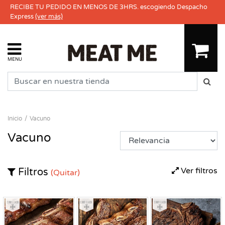
RECIBE TU PEDIDO EN MENOS DE 3HRS. escogiendo Despacho
Express
(ver más)
MENU
Inicio
Vacuno
Vacuno
Ver filtros
Filtros
(Quitar)
Congelado
Congelado
Congelado