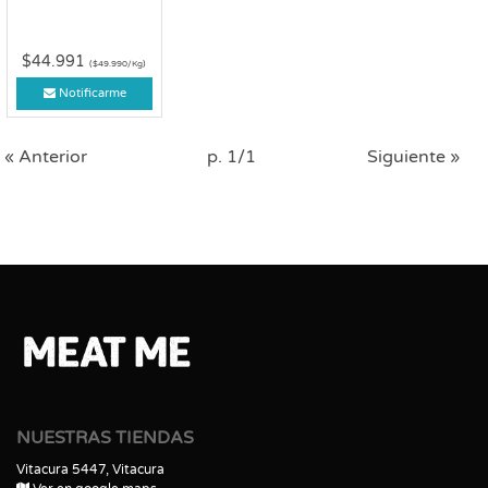
$44.991
($49.990/Kg)
Notificarme
« Anterior
p. 1/1
Siguiente »
NUESTRAS TIENDAS
Vitacura 5447, Vitacura