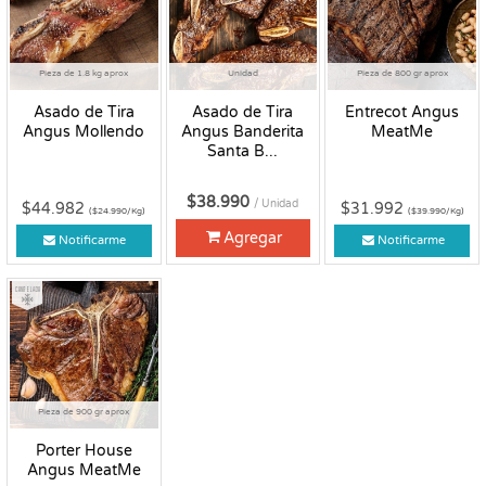
Pieza de 1.8 kg aprox
Unidad
Pieza de 800 gr aprox
Asado de Tira
Asado de Tira
Entrecot Angus
Angus Mollendo
Angus Banderita
MeatMe
Santa B...
$38.990
/ Unidad
$44.982
$31.992
($24.990/Kg)
($39.990/Kg)
Agregar
Notificarme
Notificarme
Congelado
Pieza de 900 gr aprox
Porter House
Angus MeatMe