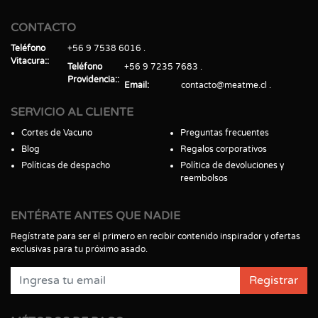
CONTACTO
Teléfono
+56 9 7538 6016
Vitacura:
Teléfono
+56 9 7235 7683
Providencia:
Email
contacto@meatme.cl
SERVICIO AL CLIENTE
Cortes de Vacuno
Preguntas frecuentes
Blog
Regalos corporativos
Políticas de despacho
Política de devoluciones y
reembolsos
ENTÉRATE ANTES QUE NADIE
Regístrate para ser el primero en recibir contenido inspirador y ofertas
exclusivas para tu próximo asado.
Registrar