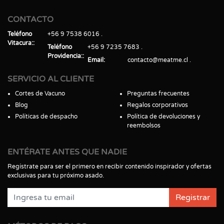
CONTACTO
Teléfono
+56 9 7538 6016
Vitacura:
Teléfono
+56 9 7235 7683
Providencia:
Email
contacto@meatme.cl
SERVICIO AL CLIENTE
Cortes de Vacuno
Preguntas frecuentes
Blog
Regalos corporativos
Políticas de despacho
Política de devoluciones y
reembolsos
ENTÉRATE ANTES QUE NADIE
Regístrate para ser el primero en recibir contenido inspirador y ofertas
exclusivas para tu próximo asado.
Registrar