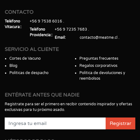
CONTACTO
Teléfono
+56 9 7538 6016
Vitacura:
Teléfono
+56 9 7235 7683
Providencia:
Email
contacto@meatme.cl
SERVICIO AL CLIENTE
Cortes de Vacuno
Preguntas frecuentes
Blog
Regalos corporativos
Políticas de despacho
Política de devoluciones y
reembolsos
ENTÉRATE ANTES QUE NADIE
Regístrate para ser el primero en recibir contenido inspirador y ofertas
exclusivas para tu próximo asado.
Registrar