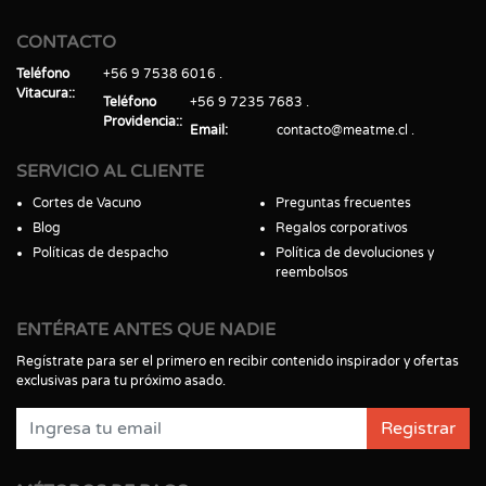
CONTACTO
Teléfono
+56 9 7538 6016
Vitacura:
Teléfono
+56 9 7235 7683
Providencia:
Email
contacto@meatme.cl
SERVICIO AL CLIENTE
Cortes de Vacuno
Preguntas frecuentes
Blog
Regalos corporativos
Políticas de despacho
Política de devoluciones y
reembolsos
ENTÉRATE ANTES QUE NADIE
Regístrate para ser el primero en recibir contenido inspirador y ofertas
exclusivas para tu próximo asado.
Registrar