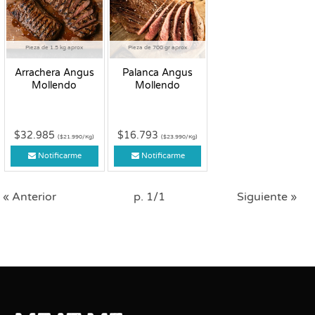
Pieza de 1.5 kg aprox
Pieza de 700 gr aprox
Arrachera Angus
Palanca Angus
Mollendo
Mollendo
$32.985
$16.793
($21.990/Kg)
($23.990/Kg)
Notificarme
Notificarme
« Anterior
p. 1/1
Siguiente »