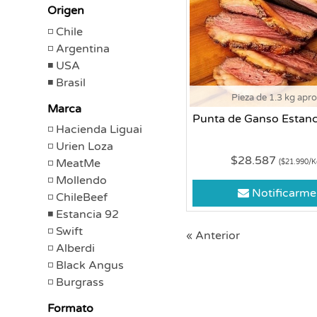
Origen
Chile
Argentina
USA
Brasil
Pieza de 1.3 kg apr
Marca
Punta de Ganso Estanc
Hacienda Liguai
Urien Loza
$28.587
MeatMe
($21.990/K
Mollendo
Notificarme
ChileBeef
Estancia 92
Swift
« Anterior
Alberdi
Black Angus
Burgrass
Formato