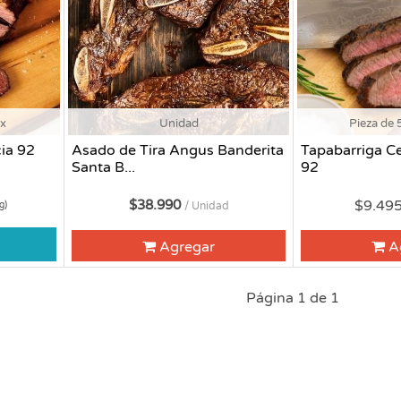
ox
Unidad
Pieza de 
ia 92
Asado de Tira Angus Banderita
Tapabarriga C
Santa B...
92
$38.990
$9.49
g)
/ Unidad
Agregar
A
Página 1 de 1