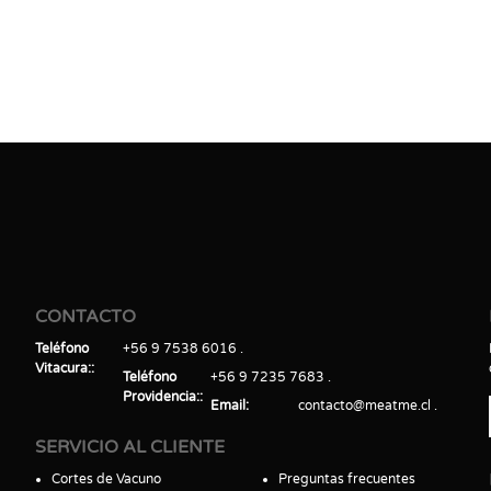
CONTACTO
Teléfono
+56 9 7538 6016
Vitacura:
Teléfono
+56 9 7235 7683
Providencia:
Email
contacto@meatme.cl
SERVICIO AL CLIENTE
Cortes de Vacuno
Preguntas frecuentes