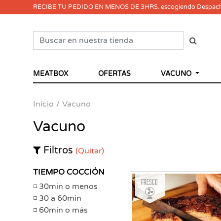
RECIBE TU PEDIDO EN MENOS DE 3HRS. escogiendo Despac
MEATBOX
OFERTAS
VACUNO
Inicio
Vacuno
Vacuno
Filtros
(Quitar)
TIEMPO COCCIÓN
Fresco
30min o menos
30 a 60min
60min o más