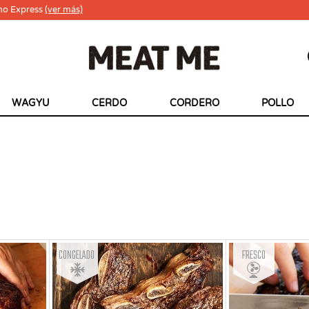
ho Express
(ver más)
WAGYU
CERDO
CORDERO
POLLO
Congelado
Fresco