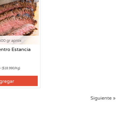
500 gr aprox
entro Estancia
5
($18.990/Kg)
gregar
Siguiente »