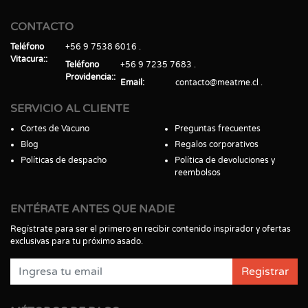
CONTACTO
Teléfono
+56 9 7538 6016
Vitacura:
Teléfono
+56 9 7235 7683
Providencia:
Email
contacto@meatme.cl
SERVICIO AL CLIENTE
Cortes de Vacuno
Preguntas frecuentes
Blog
Regalos corporativos
Políticas de despacho
Política de devoluciones y
reembolsos
ENTÉRATE ANTES QUE NADIE
Regístrate para ser el primero en recibir contenido inspirador y ofertas
exclusivas para tu próximo asado.
Registrar