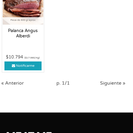
Pieza de 600 gr aprox
Palanca Angus
Alberdi
$10.794
($17.990/Kg)
Notificarme
« Anterior
p. 1/1
Siguiente »