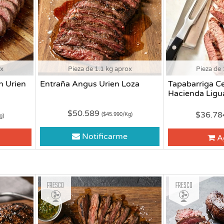
ox
Pieza de 1.1 kg aprox
Pieza de 
n Urien
Entraña Angus Urien Loza
Tapabarriga C
Hacienda Ligu
$50.589
$36.7
($45.990/Kg)
g)
Notificarme
A
Fresco
Fresco