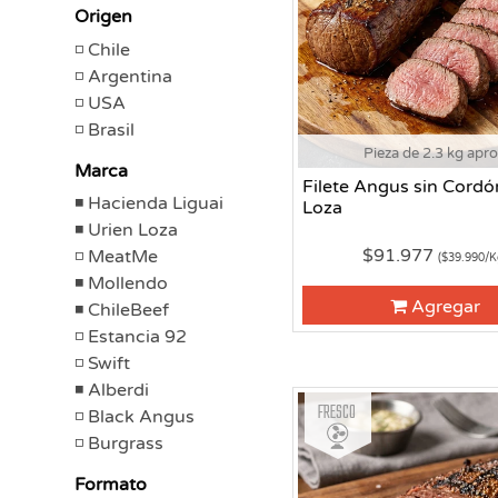
Origen
Chile
Argentina
USA
Brasil
Pieza de 2.3 kg apr
Marca
Filete Angus sin Cordó
Hacienda Liguai
Loza
Urien Loza
$91.977
MeatMe
($39.990/K
Mollendo
Agregar
ChileBeef
Estancia 92
Swift
Alberdi
Fresco
Black Angus
Burgrass
Formato