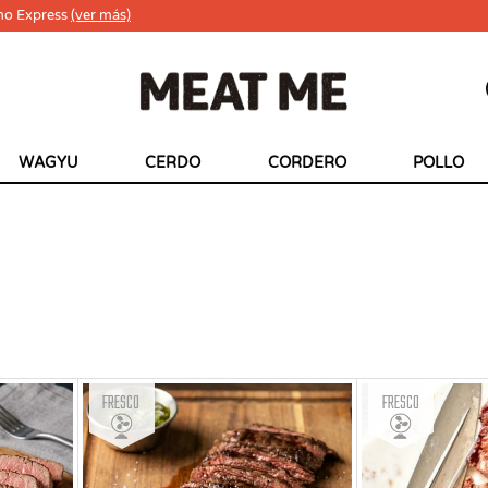
ho Express
(ver más)
WAGYU
CERDO
CORDERO
POLLO
Fresco
Fresco