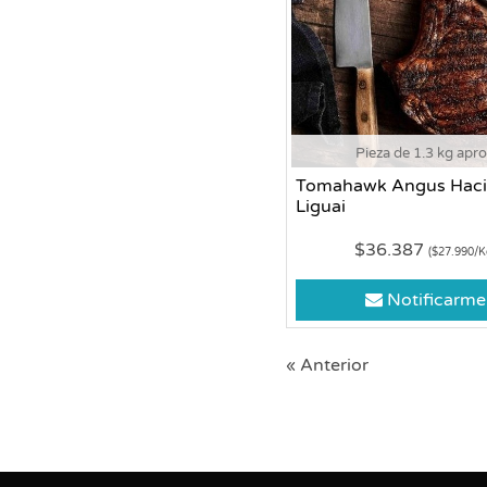
Pieza de 1.3 kg apr
Tomahawk Angus Hac
Liguai
$36.387
($27.990/K
Notificarme
« Anterior