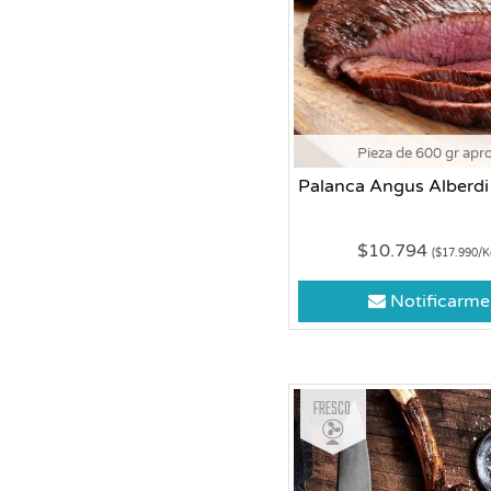
Pieza de 600 gr apr
Palanca Angus Alberdi
$10.794
($17.990/K
Notificarme
Fresco