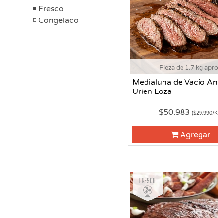
Fresco
Congelado
Pieza de 1.7 kg apr
Medialuna de Vacío A
Urien Loza
$50.983
($29.990/K
Agregar
Fresco