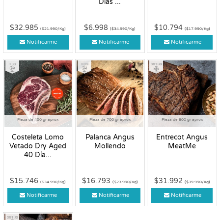
Días ...
$32.985
$6.998
$10.794
($21.990/Kg)
($34.990/Kg)
($17.990/Kg)
Notificarme
Notificarme
Notificarme
Fresco
Fresco
Congelado
Pieza de 450 gr aprox
Pieza de 700 gr aprox
Pieza de 800 gr aprox
Costeleta Lomo
Palanca Angus
Entrecot Angus
Vetado Dry Aged
Mollendo
MeatMe
40 Día...
$15.746
$16.793
$31.992
($34.990/Kg)
($23.990/Kg)
($39.990/Kg)
Notificarme
Notificarme
Notificarme
Congelado