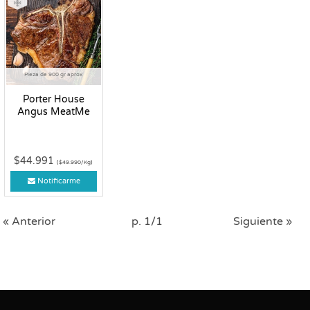
Pieza de 900 gr aprox
Porter House
Angus MeatMe
$44.991
($49.990/Kg)
Notificarme
« Anterior
p. 1/1
Siguiente »