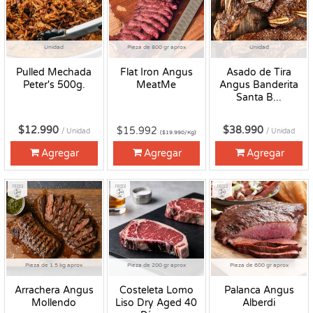
Unidad
Pieza de 800 gr aprox
Unidad
Pulled Mechada
Flat Iron Angus
Asado de Tira
Peter's 500g.
MeatMe
Angus Banderita
Santa B...
$12.990
$38.990
$15.992
/ Unidad
/ Unidad
($19.990/Kg)
Agregar
Agregar
Agregar
Fresco
Fresco
Fresco
Pieza de 1.5 kg aprox
Pieza de 200 gr aprox
Pieza de 600 gr aprox
Arrachera Angus
Costeleta Lomo
Palanca Angus
Mollendo
Liso Dry Aged 40
Alberdi