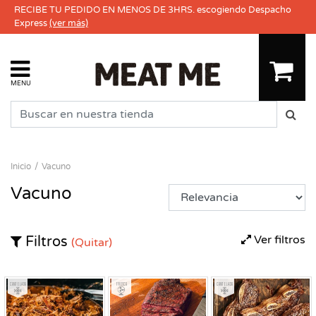
RECIBE TU PEDIDO EN MENOS DE 3HRS. escogiendo Despacho
Express
(ver más)
MENU
Inicio
Vacuno
Vacuno
Ver filtros
Filtros
(Quitar)
Congelado
Fresco
Congelado