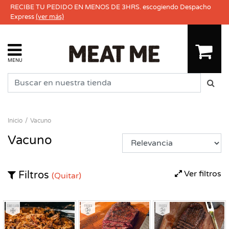
RECIBE TU PEDIDO EN MENOS DE 3HRS. escogiendo Despacho
Express
(ver más)
MENU
Inicio
Vacuno
Vacuno
Ver filtros
Filtros
(Quitar)
Congelado
Fresco
Fresco