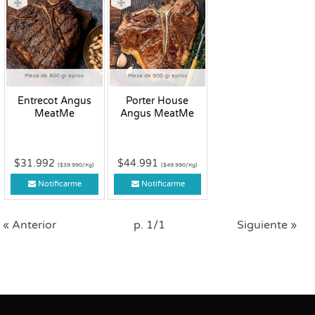
Pieza de 800 gr aprox
Pieza de 900 gr aprox
Entrecot Angus
Porter House
MeatMe
Angus MeatMe
$31.992
$44.991
($39.990/Kg)
($49.990/Kg)
Notificarme
Notificarme
« Anterior
p. 1/1
Siguiente »