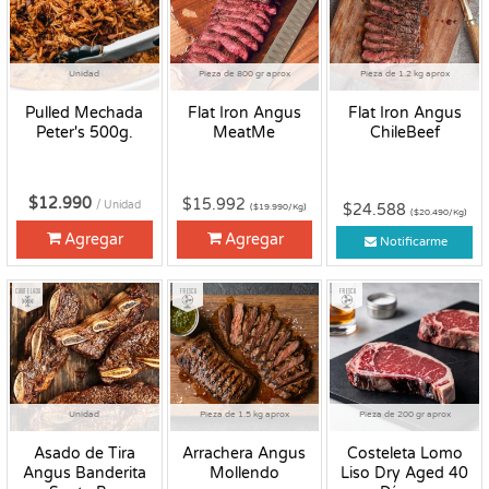
Unidad
Pieza de 800 gr aprox
Pieza de 1.2 kg aprox
Pulled Mechada
Flat Iron Angus
Flat Iron Angus
Peter's 500g.
MeatMe
ChileBeef
$12.990
$15.992
/ Unidad
$24.588
($19.990/Kg)
($20.490/Kg)
Agregar
Agregar
Notificarme
Congelado
Fresco
Fresco
Unidad
Pieza de 1.5 kg aprox
Pieza de 200 gr aprox
Asado de Tira
Arrachera Angus
Costeleta Lomo
Angus Banderita
Mollendo
Liso Dry Aged 40