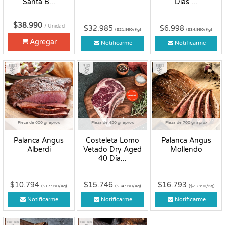
Santa B...
Días ...
$38.990
/ Unidad
$32.985
$6.998
($21.990/Kg)
($34.990/Kg)
Agregar
Notificarme
Notificarme
Fresco
Fresco
Fresco
Pieza de 600 gr aprox
Pieza de 450 gr aprox
Pieza de 700 gr aprox
Palanca Angus
Costeleta Lomo
Palanca Angus
Alberdi
Vetado Dry Aged
Mollendo
40 Día...
$10.794
$15.746
$16.793
($17.990/Kg)
($34.990/Kg)
($23.990/Kg)
Notificarme
Notificarme
Notificarme
Congelado
Congelado