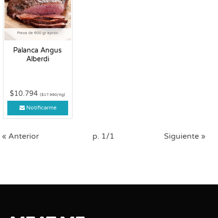
Pieza de 600 gr aprox
Palanca Angus
Alberdi
$10.794
($17.990/Kg)
Notificarme
« Anterior
p. 1/1
Siguiente »