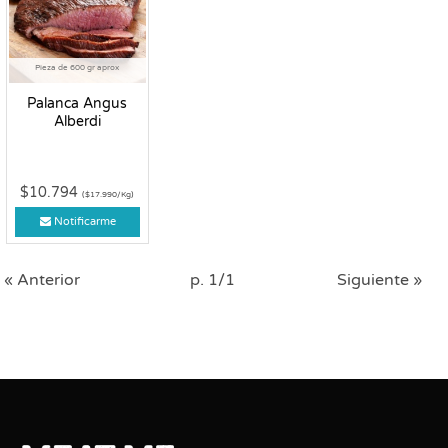
Pieza de 600 gr aprox
Palanca Angus
Alberdi
$10.794
($17.990/Kg)
Notificarme
« Anterior
p. 1/1
Siguiente »