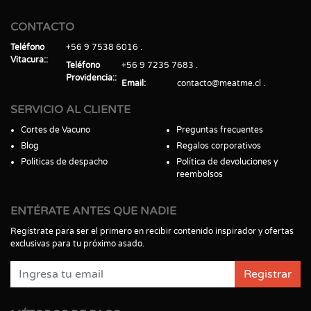
CONTACTO
Teléfono
+56 9 7538 6016
Vitacura:
Teléfono
+56 9 7235 7683
Providencia:
Email
contacto@meatme.cl
SERVICIO AL CLIENTE
Cortes de Vacuno
Preguntas frecuentes
Blog
Regalos corporativos
Políticas de despacho
Política de devoluciones y
reembolsos
ENTÉRATE ANTES QUE NADIE
Regístrate para ser el primero en recibir contenido inspirador y ofertas
exclusivas para tu próximo asado.
Registrar