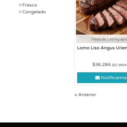
Fresco
Congelado
Pieza de 1.65 kg apr
Lomo Liso Angus Urien
$36.284
($21.990/K
Notificarme
« Anterior