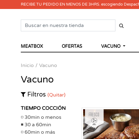
RECIBE TU PEDIDO EN MENOS DE 3HRS. escogiendo Despac
MEATBOX
OFERTAS
VACUNO
Inicio
Vacuno
Vacuno
Filtros
(Quitar)
TIEMPO COCCIÓN
Fresco
30min o menos
30 a 60min
60min o más