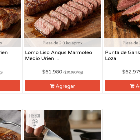
ox
Pieza de 2.0 kg aprox
Pieza de 
ien
Lomo Liso Angus Marmoleo
Punta de Gans
Medio Urien ...
Loza
$61.980
$62.9
g)
($30.990/Kg)
Agregar
A
Fresco