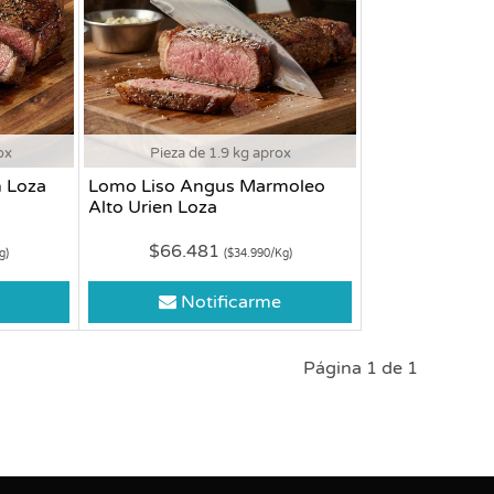
ox
Pieza de 1.9 kg aprox
 Loza
Lomo Liso Angus Marmoleo
Alto Urien Loza
$66.481
g)
($34.990/Kg)
Notificarme
Página 1 de 1