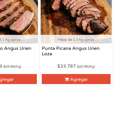
2.1 kg aprox
Pieza de 1.3 kg aprox
o Angus Urien
Punta Picana Angus Urien
Loza
79
$33.787
($29.990/Kg)
($25.990/Kg)
gregar
Agregar