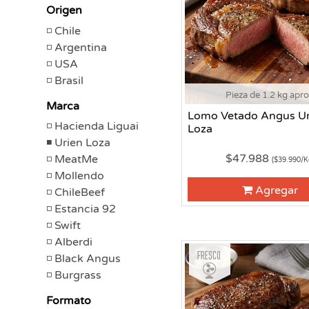
Origen
Chile
Argentina
USA
Brasil
Pieza de 1.2 kg apr
Marca
Lomo Vetado Angus Ur
Hacienda Liguai
Loza
Urien Loza
$47.988
MeatMe
($39.990/K
Mollendo
Agregar
ChileBeef
Estancia 92
Swift
Alberdi
Fresco
Black Angus
Burgrass
Formato