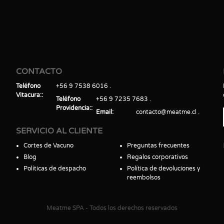
CONTACTO
Teléfono
+56 9 7538 6016
Vitacura:
Teléfono
+56 9 7235 7683
Providencia:
Email
contacto@meatme.cl
SERVICIO AL CLIENTE
Cortes de Vacuno
Preguntas frecuentes
Blog
Regalos corporativos
Políticas de despacho
Política de devoluciones y
reembolsos
Meatme SPA - Todos los derechos reservados