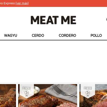
ho Express
(ver más)
WAGYU
CERDO
CORDERO
POLLO
Fresco
Fresco