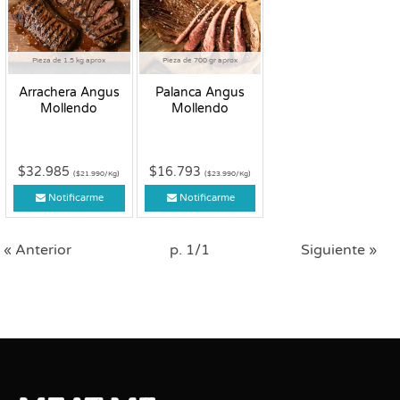
Pieza de 1.5 kg aprox
Pieza de 700 gr aprox
Arrachera Angus
Palanca Angus
Mollendo
Mollendo
$32.985
$16.793
($21.990/Kg)
($23.990/Kg)
Notificarme
Notificarme
« Anterior
p. 1/1
Siguiente »