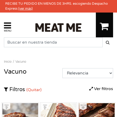
RECIBE TU PEDIDO EN MENOS DE 3HRS. escogiendo Despacho
Express
(ver más)
MENU
Inicio
Vacuno
Vacuno
Ver filtros
Filtros
(Quitar)
Fresco
Fresco
Congelado