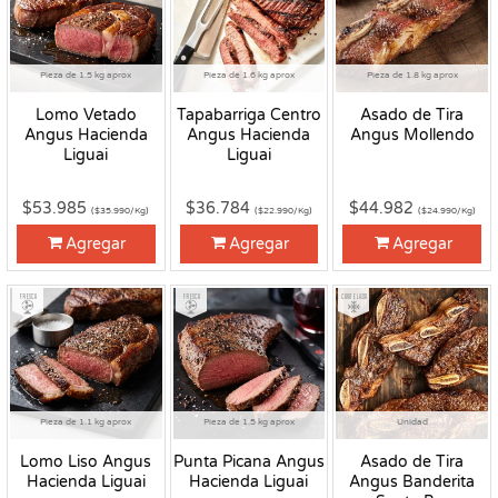
Pieza de 1.5 kg aprox
Pieza de 1.6 kg aprox
Pieza de 1.8 kg aprox
Lomo Vetado
Tapabarriga Centro
Asado de Tira
Angus Hacienda
Angus Hacienda
Angus Mollendo
Liguai
Liguai
$53.985
$36.784
$44.982
($35.990/Kg)
($22.990/Kg)
($24.990/Kg)
Agregar
Agregar
Agregar
Fresco
Fresco
Congelado
Pieza de 1.1 kg aprox
Pieza de 1.5 kg aprox
Unidad
Lomo Liso Angus
Punta Picana Angus
Asado de Tira
Hacienda Liguai
Hacienda Liguai
Angus Banderita