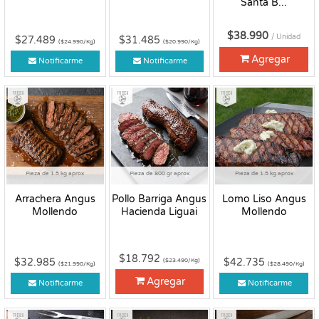
Santa B...
$38.990
/ Unidad
$27.489
$31.485
($24.990/Kg)
($20.990/Kg)
Agregar
Notificarme
Notificarme
Fresco
Fresco
Fresco
Pieza de 1.5 kg aprox
Pieza de 800 gr aprox
Pieza de 1.5 kg aprox
Arrachera Angus
Pollo Barriga Angus
Lomo Liso Angus
Mollendo
Hacienda Liguai
Mollendo
$18.792
$32.985
$42.735
($23.490/Kg)
($21.990/Kg)
($28.490/Kg)
Agregar
Notificarme
Notificarme
Fresco
Fresco
Fresco