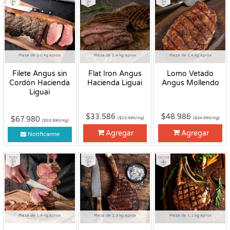
Pieza de 2.0 kg aprox
Pieza de 1.4 kg aprox
Pieza de 1.4 kg aprox
Filete Angus sin
Flat Iron Angus
Lomo Vetado
Cordón Hacienda
Hacienda Liguai
Angus Mollendo
Liguai
$33.586
$48.986
$67.980
($23.990/Kg)
($34.990/Kg)
($33.990/Kg)
Agregar
Agregar
Notificarme
Fresco
Fresco
Congelado
Pieza de 1.4 kg aprox
Pieza de 1.3 kg aprox
Pieza de 1.1 kg aprox