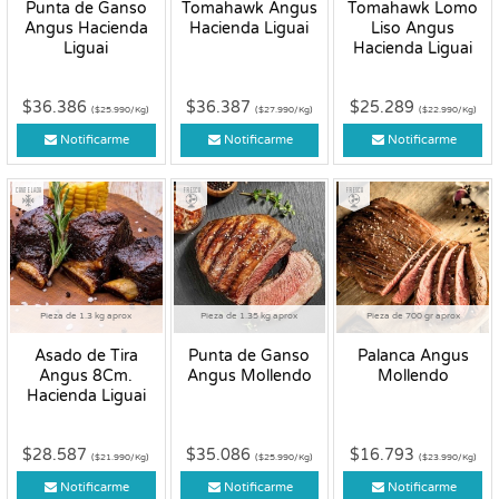
Punta de Ganso
Tomahawk Angus
Tomahawk Lomo
Angus Hacienda
Hacienda Liguai
Liso Angus
Liguai
Hacienda Liguai
$36.386
$36.387
$25.289
($25.990/Kg)
($27.990/Kg)
($22.990/Kg)
Notificarme
Notificarme
Notificarme
Congelado
Fresco
Fresco
Pieza de 1.3 kg aprox
Pieza de 1.35 kg aprox
Pieza de 700 gr aprox
Asado de Tira
Punta de Ganso
Palanca Angus
Angus 8Cm.
Angus Mollendo
Mollendo
Hacienda Liguai
$28.587
$35.086
$16.793
($21.990/Kg)
($25.990/Kg)
($23.990/Kg)
Notificarme
Notificarme
Notificarme