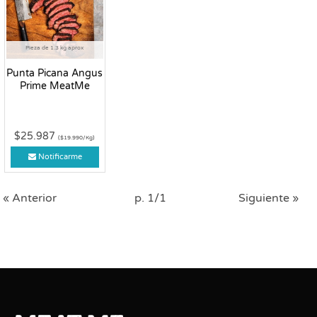
Pieza de 1.3 kg aprox
Punta Picana Angus
Prime MeatMe
$25.987
($19.990/Kg)
Notificarme
« Anterior
p. 1/1
Siguiente »