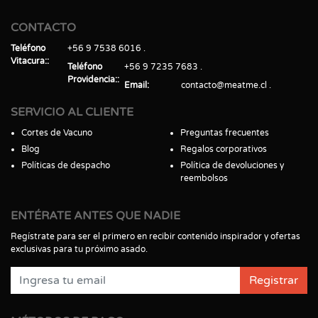
CONTACTO
Teléfono
+56 9 7538 6016
Vitacura:
Teléfono
+56 9 7235 7683
Providencia:
Email
contacto@meatme.cl
SERVICIO AL CLIENTE
Cortes de Vacuno
Preguntas frecuentes
Blog
Regalos corporativos
Políticas de despacho
Política de devoluciones y
reembolsos
ENTÉRATE ANTES QUE NADIE
Regístrate para ser el primero en recibir contenido inspirador y ofertas
exclusivas para tu próximo asado.
Registrar