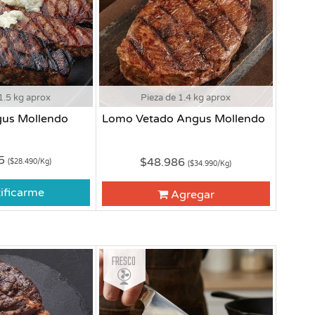
1.5 kg aprox
Pieza de 1.4 kg aprox
gus Mollendo
Lomo Vetado Angus Mollendo
35
$48.986
($28.490/Kg)
($34.990/Kg)
ificarme
Agregar
Fresco