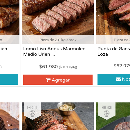
ox
Pieza de 2.0 kg aprox
Pieza de 
ien
Lomo Liso Angus Marmoleo
Punta de Gans
Medio Urien ...
Loza
$62.9
$61.980
g)
($30.990/Kg)
Not
Agregar
Fresco
Fresco