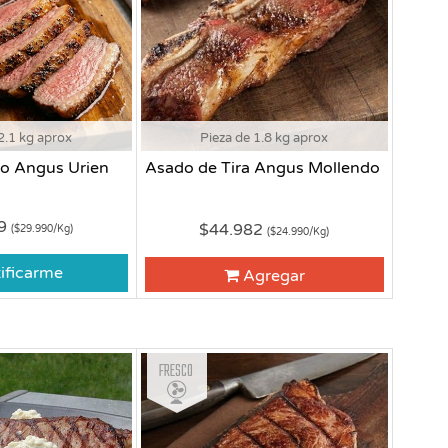
2.1 kg aprox
Pieza de 1.8 kg aprox
o Angus Urien
Asado de Tira Angus Mollendo
79
$44.982
($29.990/Kg)
($24.990/Kg)
ificarme
Agregar
Fresco