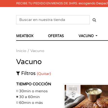
RECIBE TU PEDIDO EN MENOS DE 3HRS. escogiendo Despac
MEATBOX
OFERTAS
VACUNO
Inicio
Vacuno
Vacuno
Filtros
(Quitar)
TIEMPO COCCIÓN
Fresco
30min o menos
30 a 60min
60min o más