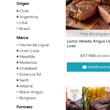
Origen
Chile
Argentina
USA
Brasil
Pieza de 1.2 kg apr
Marca
Lomo Vetado Angus Ur
Hacienda Liguai
Loza
Urien Loza
$47.988
MeatMe
($39.990/K
Mollendo
Notificarme
ChileBeef
Estancia 92
Swift
Alberdi
Fresco
Black Angus
Burgrass
Formato