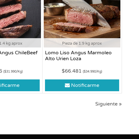
1.4 kg aprox
Pieza de 1.9 kg aprox
Angus ChileBeef
Lomo Liso Angus Marmoleo
Alto Urien Loza
86
$66.481
($31.990/Kg)
($34.990/Kg)
ificarme
Notificarme
Siguiente »