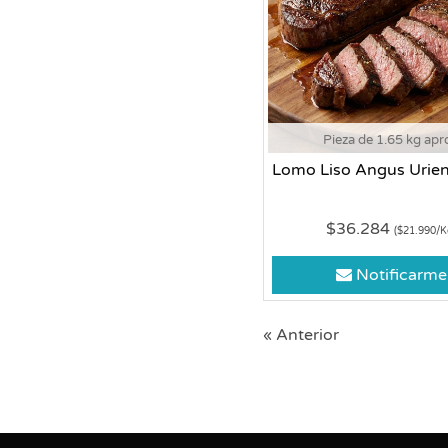
Pieza de 1.65 kg apr
Lomo Liso Angus Urien
$36.284
($21.990/K
Notificarme
« Anterior