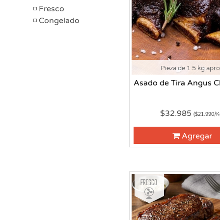
Fresco
Congelado
Pieza de 1.5 kg apr
Asado de Tira Angus C
$32.985
($21.990/K
Agregar
Fresco