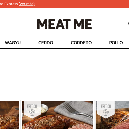
ho Express
(ver más)
WAGYU
CERDO
CORDERO
POLLO
Fresco
Fresco