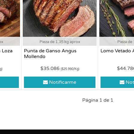
ox
Pieza de 1.35 kg aprox
Pieza de 
 Loza
Punta de Ganso Angus
Lomo Vetado 
Mollendo
$35.086
$44.7
g)
($25.990/Kg)
Notificarme
Not
Página 1 de 1