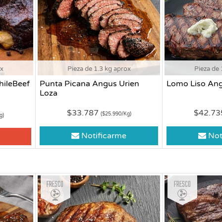
ox
Pieza de 1.3 kg aprox
Pieza de 
hileBeef
Punta Picana Angus Urien
Lomo Liso An
Loza
$33.787
$42.7
($25.990/Kg)
g)
Notificarme
Not
Fresco
Fresco