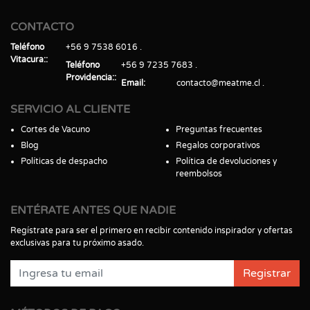
CONTACTO
Teléfono
+56 9 7538 6016
Vitacura:
Teléfono
+56 9 7235 7683
Providencia:
Email
contacto@meatme.cl
SERVICIO AL CLIENTE
Cortes de Vacuno
Preguntas frecuentes
Blog
Regalos corporativos
Políticas de despacho
Política de devoluciones y
reembolsos
ENTÉRATE ANTES QUE NADIE
Regístrate para ser el primero en recibir contenido inspirador y ofertas
exclusivas para tu próximo asado.
Registrar