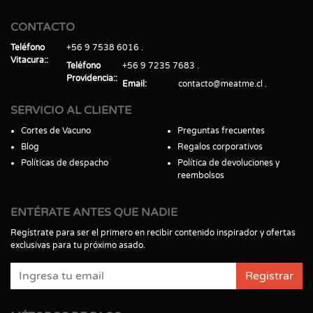
CONTACTO
Teléfono
+56 9 7538 6016
Vitacura:
Teléfono
+56 9 7235 7683
Providencia:
Email
contacto@meatme.cl
SERVICIO AL CLIENTE
Cortes de Vacuno
Preguntas frecuentes
Blog
Regalos corporativos
Políticas de despacho
Política de devoluciones y
reembolsos
ENTÉRATE ANTES QUE NADIE
Regístrate para ser el primero en recibir contenido inspirador y ofertas
exclusivas para tu próximo asado.
Registrar