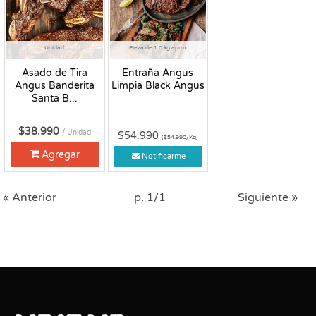
Unidad
Pieza de 1.0 kg aprox
Asado de Tira
Entraña Angus
Angus Banderita
Limpia Black Angus
Santa B...
$38.990
/ Unidad
$54.990
($54.990/Kg)
Agregar
Notificarme
« Anterior
p. 1/1
Siguiente »