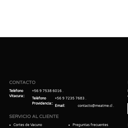
CONTACTO
Teléfono
+56 9 7538 6016
Vitacura:
Teléfono
+56 9 7235 7683
Providencia:
Email
contacto@meatme.cl
SERVICIO AL CLIENTE
Cortes de Vacuno
Preguntas frecuentes