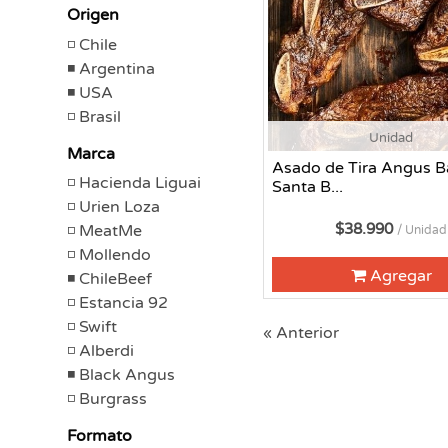
Origen
Chile
Argentina
USA
Brasil
Unidad
Marca
Asado de Tira Angus B
Hacienda Liguai
Santa B...
Urien Loza
$38.990
MeatMe
/ Unidad
Mollendo
Agregar
ChileBeef
Estancia 92
Swift
« Anterior
Alberdi
Black Angus
Burgrass
Formato