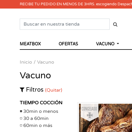
RECIBE TU PEDIDO EN MENOS DE 3HRS. escogiendo Despac
MEATBOX
OFERTAS
VACUNO
Inicio
Vacuno
Vacuno
Filtros
(Quitar)
TIEMPO COCCIÓN
Congelado
30min o menos
30 a 60min
60min o más