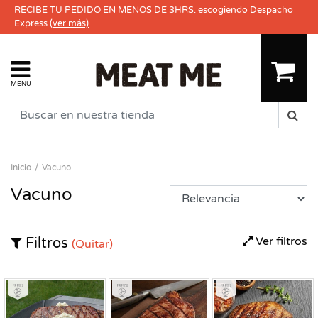
RECIBE TU PEDIDO EN MENOS DE 3HRS. escogiendo Despacho
Express
(ver más)
MENU
Inicio
Vacuno
Vacuno
Ver filtros
Filtros
(Quitar)
Fresco
Fresco
Fresco