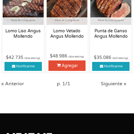
Pieza de 1.5 kg aprox
Pieza de 1.4 kg aprox
Pieza de 1.35 kg aprox
Lomo Liso Angus
Lomo Vetado
Punta de Ganso
Mollendo
Angus Mollendo
Angus Mollendo
$48.986
$42.735
$35.086
($34.990/Kg)
($28.490/Kg)
($25.990/Kg)
Agregar
Notificarme
Notificarme
« Anterior
p. 1/1
Siguiente »