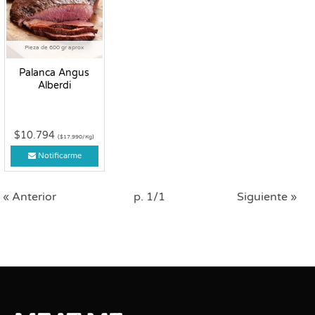
Pieza de 600 gr aprox
Palanca Angus
Alberdi
$10.794
($17.990/Kg)
Notificarme
« Anterior
p. 1/1
Siguiente »