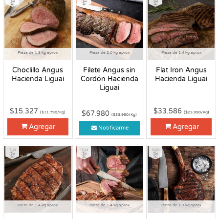
Pieza de 1.3 kg aprox
Pieza de 2.0 kg aprox
Pieza de 1.4 kg aprox
Choclillo Angus
Filete Angus sin
Flat Iron Angus
Hacienda Liguai
Cordón Hacienda
Hacienda Liguai
Liguai
$15.327
$33.586
$67.980
($11.790/Kg)
($23.990/Kg)
($33.990/Kg)
Agregar
Agregar
Notificarme
Fresco
Fresco
Fresco
Pieza de 1.4 kg aprox
Pieza de 1.4 kg aprox
Pieza de 1.3 kg aprox