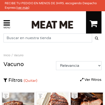
RECIBE TU PEDIDO EN MENOS DE 3HRS. escogiendo Despacho
Express
(ver más)
MENU
Inicio
Vacuno
Vacuno
Ver filtros
Filtros
(Quitar)
Fresco
Fresco
Fresco