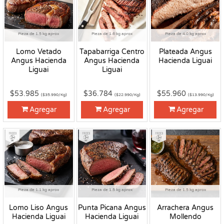
Pieza de 1.5 kg aprox
Pieza de 1.6 kg aprox
Pieza de 4.0 kg aprox
Lomo Vetado
Tapabarriga Centro
Plateada Angus
Angus Hacienda
Angus Hacienda
Hacienda Liguai
Liguai
Liguai
$53.985
$36.784
$55.960
($35.990/Kg)
($22.990/Kg)
($13.990/Kg)
Agregar
Agregar
Agregar
Fresco
Fresco
Fresco
Pieza de 1.1 kg aprox
Pieza de 1.5 kg aprox
Pieza de 1.5 kg aprox
Lomo Liso Angus
Punta Picana Angus
Arrachera Angus
Hacienda Liguai
Hacienda Liguai
Mollendo