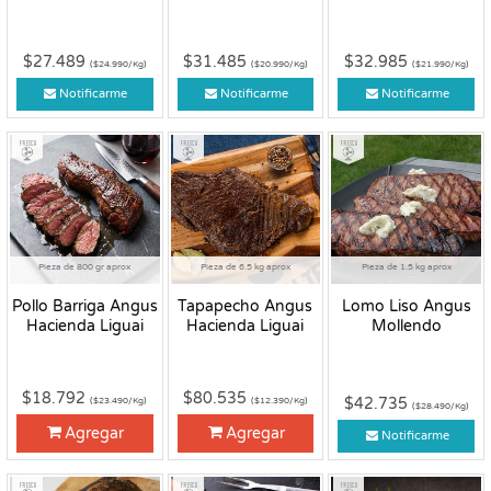
$27.489
$31.485
$32.985
($24.990/Kg)
($20.990/Kg)
($21.990/Kg)
Notificarme
Notificarme
Notificarme
Fresco
Fresco
Fresco
Pieza de 800 gr aprox
Pieza de 6.5 kg aprox
Pieza de 1.5 kg aprox
Pollo Barriga Angus
Tapapecho Angus
Lomo Liso Angus
Hacienda Liguai
Hacienda Liguai
Mollendo
$18.792
$80.535
$42.735
($23.490/Kg)
($12.390/Kg)
($28.490/Kg)
Agregar
Agregar
Notificarme
Fresco
Fresco
Fresco