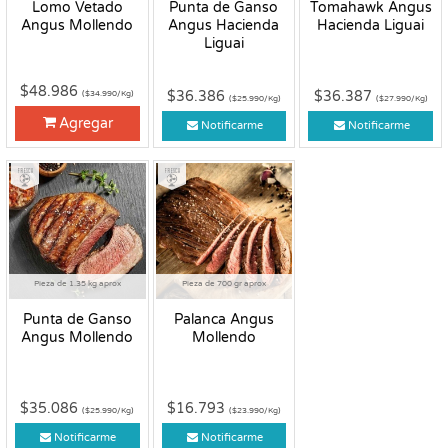
Lomo Vetado
Punta de Ganso
Tomahawk Angus
Angus Mollendo
Angus Hacienda
Hacienda Liguai
Liguai
$48.986
$36.386
$36.387
($34.990/Kg)
($25.990/Kg)
($27.990/Kg)
Agregar
Notificarme
Notificarme
Fresco
Fresco
Pieza de 1.35 kg aprox
Pieza de 700 gr aprox
Punta de Ganso
Palanca Angus
Angus Mollendo
Mollendo
$35.086
$16.793
($25.990/Kg)
($23.990/Kg)
Notificarme
Notificarme