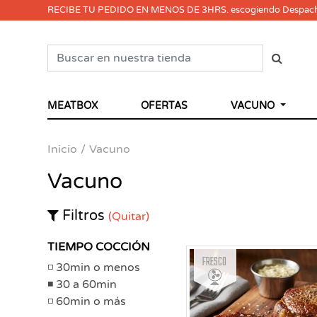
RECIBE TU PEDIDO EN MENOS DE 3HRS. escogiendo Despac
MEATBOX
OFERTAS
VACUNO
Inicio
Vacuno
Vacuno
Filtros
(Quitar)
TIEMPO COCCIÓN
Fresco
30min o menos
30 a 60min
60min o más