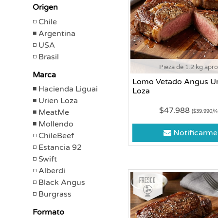
Origen
Chile
Argentina
USA
Brasil
Pieza de 1.2 kg apr
Marca
Lomo Vetado Angus Ur
Hacienda Liguai
Loza
Urien Loza
$47.988
MeatMe
($39.990/K
Mollendo
Notificarme
ChileBeef
Estancia 92
Swift
Alberdi
Fresco
Black Angus
Burgrass
Formato