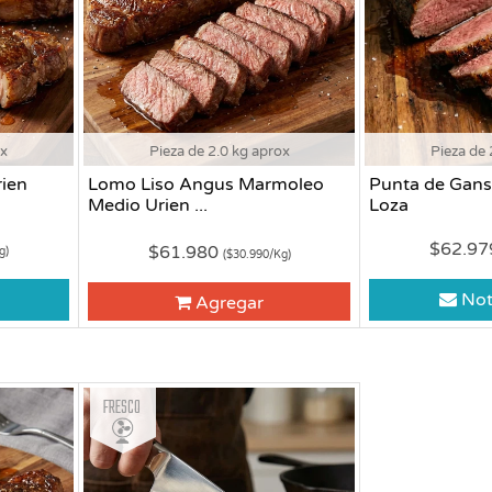
ox
Pieza de 2.0 kg aprox
Pieza de 
ien
Lomo Liso Angus Marmoleo
Punta de Gans
Medio Urien ...
Loza
$62.9
$61.980
g)
($30.990/Kg)
Not
Agregar
Fresco