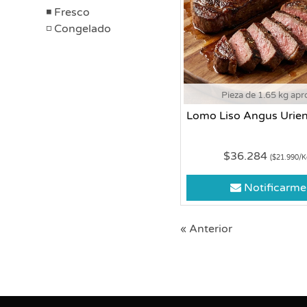
Fresco
Congelado
Pieza de 1.65 kg apr
Lomo Liso Angus Urien
$36.284
($21.990/K
Notificarme
« Anterior