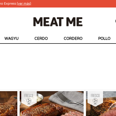
ho Express
(ver más)
WAGYU
CERDO
CORDERO
POLLO
Fresco
Fresco