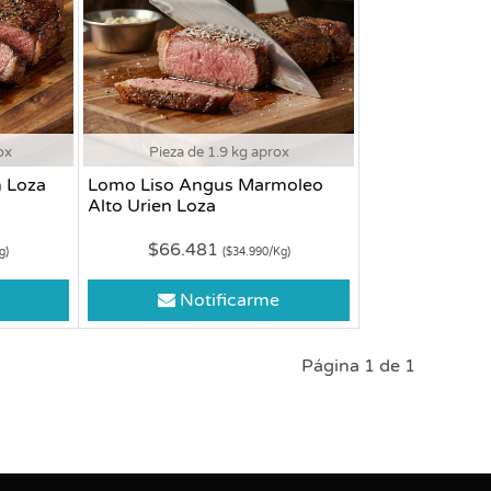
ox
Pieza de 1.9 kg aprox
 Loza
Lomo Liso Angus Marmoleo
Alto Urien Loza
$66.481
g)
($34.990/Kg)
Notificarme
Página 1 de 1