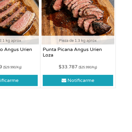
2.1 kg aprox
Pieza de 1.3 kg aprox
o Angus Urien
Punta Picana Angus Urien
Loza
79
$33.787
($29.990/Kg)
($25.990/Kg)
ificarme
Notificarme