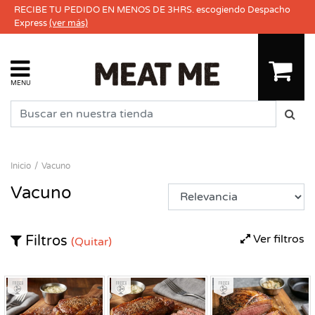
RECIBE TU PEDIDO EN MENOS DE 3HRS. escogiendo Despacho
Express
(ver más)
MENU
Inicio
Vacuno
Vacuno
Ver filtros
Filtros
(Quitar)
Fresco
Fresco
Fresco