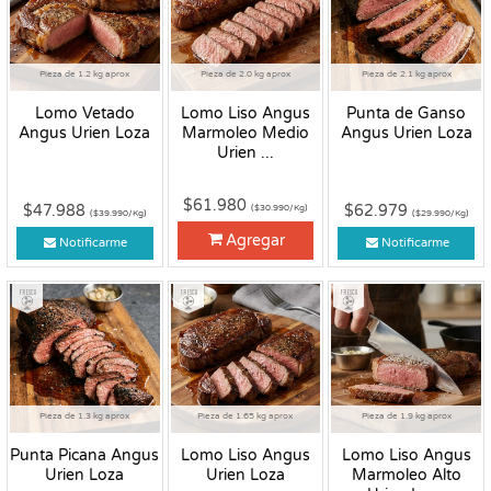
Pieza de 1.2 kg aprox
Pieza de 2.0 kg aprox
Pieza de 2.1 kg aprox
Lomo Vetado
Lomo Liso Angus
Punta de Ganso
Angus Urien Loza
Marmoleo Medio
Angus Urien Loza
Urien ...
$61.980
$47.988
$62.979
($30.990/Kg)
($39.990/Kg)
($29.990/Kg)
Agregar
Notificarme
Notificarme
Fresco
Fresco
Fresco
Pieza de 1.3 kg aprox
Pieza de 1.65 kg aprox
Pieza de 1.9 kg aprox
Punta Picana Angus
Lomo Liso Angus
Lomo Liso Angus
Urien Loza
Urien Loza
Marmoleo Alto