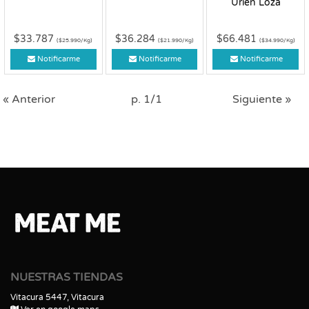
Urien Loza
$33.787
$36.284
$66.481
($25.990/Kg)
($21.990/Kg)
($34.990/Kg)
Notificarme
Notificarme
Notificarme
« Anterior
p. 1/1
Siguiente »
NUESTRAS TIENDAS
Vitacura 5447, Vitacura