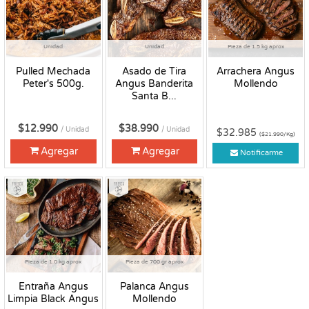
Unidad
Unidad
Pieza de 1.5 kg aprox
Pulled Mechada
Asado de Tira
Arrachera Angus
Peter's 500g.
Angus Banderita
Mollendo
Santa B...
$12.990
$38.990
/ Unidad
/ Unidad
$32.985
($21.990/Kg)
Agregar
Agregar
Notificarme
Fresco
Fresco
Pieza de 1.0 kg aprox
Pieza de 700 gr aprox
Entraña Angus
Palanca Angus
Limpia Black Angus
Mollendo