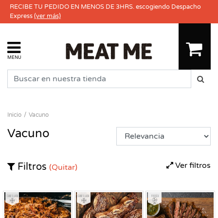
RECIBE TU PEDIDO EN MENOS DE 3HRS. escogiendo Despacho
Express
(ver más)
MENU
Inicio
Vacuno
Vacuno
Ver filtros
Filtros
(Quitar)
Congelado
Congelado
Fresco